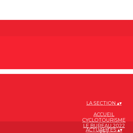
LA SECTION
▴
▾
ACCUEIL
CYCLOTOURISME
LE BUREAU 2022
ACTUALITÉS
▴
▾
VTT