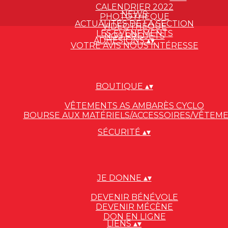
CALENDRIER 2022
NEWS
PHOTOTHÈQUE
ACTUALITÉS DE LA SECTION
VIDÉOTHÈQUE
LES EVÈNEMENTS
NOS PROJETS
ADHÉSIONS
▴
▾
VOTRE AVIS NOUS INTÉRESSE
BOUTIQUE
▴
▾
VÊTEMENTS AS AMBARÈS CYCLO
BOURSE AUX MATÉRIELS/ACCESSOIRES/VÊTEM
SÉCURITÉ
▴
▾
JE DONNE
▴
▾
DEVENIR BÉNÉVOLE
DEVENIR MÉCÈNE
DON EN LIGNE
LIENS
▴
▾