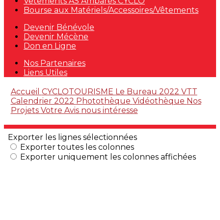
Vêtements AS Ambarès CYCLO
Bourse aux Matériels/Accessoires/Vêtements
Devenir Bénévole
Devenir Mécène
Don en Ligne
Nos Partenaires
Liens Utiles
Accueil
CYCLOTOURISME
Le Bureau 2022
VTT
Calendrier 2022
Photothèque
Vidéothèque
Nos
Projets
Votre Avis nous intéresse