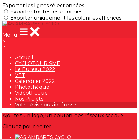
Exporter les lignes sélectionnées
Exporter toutes les colonnes
Exporter uniquement les colonnes affichées
Menu
<
>
Accueil
CYCLOTOURISME
Le Bureau 2022
VTT
Calendrier 2022
Photothèque
Vidéothèque
Nos Projets
Votre Avis nous intéresse
Ajoutez un logo, un bouton, des réseaux sociaux
Cliquez pour éditer