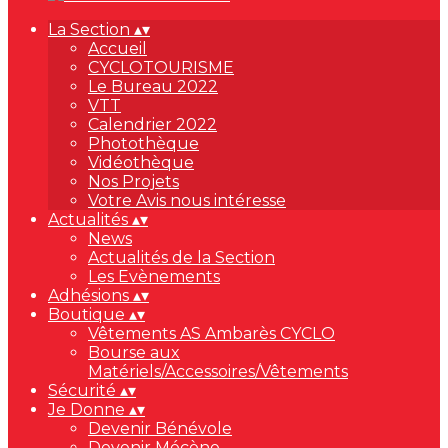
La Section
▴
▾
Accueil
CYCLOTOURISME
Le Bureau 2022
VTT
Calendrier 2022
Photothèque
Vidéothèque
Nos Projets
Votre Avis nous intéresse
Actualités
▴
▾
News
Actualités de la Section
Les Evènements
Adhésions
▴
▾
Boutique
▴
▾
Vêtements AS Ambarès CYCLO
Bourse aux
Matériels/Accessoires/Vêtements
Sécurité
▴
▾
Je Donne
▴
▾
Devenir Bénévole
Devenir Mécène