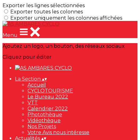
Exporter les lignes sélectionnées
Exporter toutes les colonnes
Exporter uniquement les colonnes affichées
Menu
Ajoutez un logo, un bouton, des réseaux sociaux
Cliquez pour éditer
La Section
▴
▾
Accueil
CYCLOTOURISME
Le Bureau 2022
VTT
Calendrier 2022
Photothèque
Vidéothèque
Nos Projets
Votre Avis nous intéresse
Actualités
▴
▾