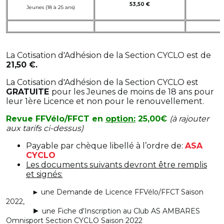
53,50 €
Jeunes (18 à 25 ans)
Jeunes de 6 ans et moins
20,00 €
2
La Cotisation d'Adhésion de la Section CYCLO est de
21,50 €.
La Cotisation d'Adhésion de la Section CYCLO est
GRATUITE
pour les Jeunes de moins de 18 ans pour
leur 1ère Licence et non pour le renouvellement.
Revue FFVélo/FFCT en
option:
25,00€
(à rajouter
aux tarifs ci-dessus)
Payable par chèque libellé à l’ordre de:
ASA
CYCLO
Les documents suivants devront être remplis
et signés:
► une Demande de Licence FFVélo/FFCT Saison
2022,
►
une Fiche d'Inscription au Club AS AMBARES
Omnisport Section CYCLO Saison 2022