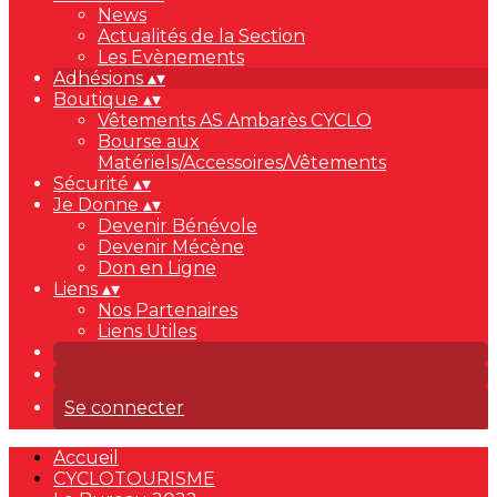
News
Actualités de la Section
Les Evènements
Adhésions
▴
▾
Boutique
▴
▾
Vêtements AS Ambarès CYCLO
Bourse aux
Matériels/Accessoires/Vêtements
Sécurité
▴
▾
Je Donne
▴
▾
Devenir Bénévole
Devenir Mécène
Don en Ligne
Liens
▴
▾
Nos Partenaires
Liens Utiles
Se connecter
Accueil
CYCLOTOURISME