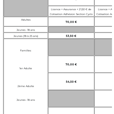
Licence + Assurance + 21,50 € de
Licence + As
Cotisation Adhésion Section Cyclo
Cotisation
Ad
Adultes
70,00 €
7
Jeunes -18 ans
3
Jeunes (18 à 25 ans)
53,50 €
Familles:
70,00 €
7
1er Adulte
54,50 €
5
2ème Adulte
Jeunes -18 ans