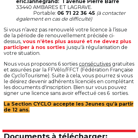
eric.lannegrand: 1 avenue Pierre Barre
33440 AMBARES ET LAGRAVE.
Portable:
06 71 22 36 45
(à contacter
également en cas de difficulté)
Si vous n’avez pas renouvelé votre licence à l’issue
de la période de renouvellement précisée ci-
dessus,
vous n’êtes plus assuré et ne devez plus
participer à nos sorties
jusqu'à régularisation de
votre situation.
Nous vous proposons 6 sorties
consécutives
gratuites
et assurées par la FFVélo/FFCT (Fédération Française
de CycloTourisme). Suite à cela, vous pourrez si vous
le désirez devenir adhérents licenciés en complétant
les documents d'inscription. Bien sur vous pouvez
signer une licence sans avoir effectué ces 6 sorties.
La Section CYCLO accepte les Jeunes qu’à partir
de 12 ans.
Documents à télécharger: