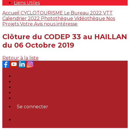
Liens Utiles
Accueil
CYCLOTOURISME
Le Bureau 2022
VTT
Calendrier 2022
Photothèque
Vidéothèque
Nos
Projets
Votre Avis nous intéresse
Clôture du CODEP 33 au HAILLAN
du 06 Octobre 2019
Retour à la liste
Plan du site
Licences
Mentions légales
CGUV
Paramétrer vos cookies
Se connecter
Propulsé par AssoConnect, le logiciel des
associations Sportives