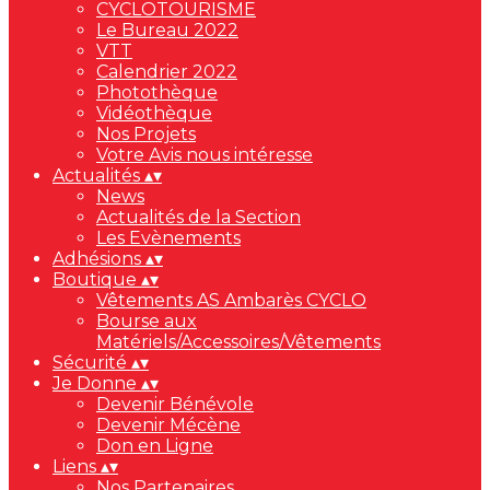
CYCLOTOURISME
Le Bureau 2022
VTT
Calendrier 2022
Photothèque
Vidéothèque
Nos Projets
Votre Avis nous intéresse
Actualités
▴
▾
News
Actualités de la Section
Les Evènements
Adhésions
▴
▾
Boutique
▴
▾
Vêtements AS Ambarès CYCLO
Bourse aux
Matériels/Accessoires/Vêtements
Sécurité
▴
▾
Je Donne
▴
▾
Devenir Bénévole
Devenir Mécène
Don en Ligne
Liens
▴
▾
Nos Partenaires