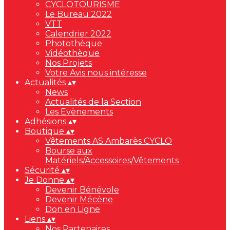
CYCLOTOURISME
Le Bureau 2022
VTT
Calendrier 2022
Photothèque
Vidéothèque
Nos Projets
Votre Avis nous intéresse
Actualités
▴
▾
News
Actualités de la Section
Les Evènements
Adhésions
▴
▾
Boutique
▴
▾
Vêtements AS Ambarès CYCLO
Bourse aux
Matériels/Accessoires/Vêtements
Sécurité
▴
▾
Je Donne
▴
▾
Devenir Bénévole
Devenir Mécène
Don en Ligne
Liens
▴
▾
Nos Partenaires