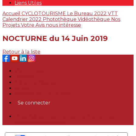
Liens Utiles
Accueil
CYCLOTOURISME
Le Bureau 2022
VTT
Calendrier 2022
Photothèque
Vidéothèque
Nos
Projets
Votre Avis nous intéresse
NOCTURNE du 14 Juin 2019
Retour à la liste
Plan du site
Licences
Mentions légales
CGUV
Paramétrer vos cookies
Se connecter
Propulsé par AssoConnect, le logiciel des
associations Sportives