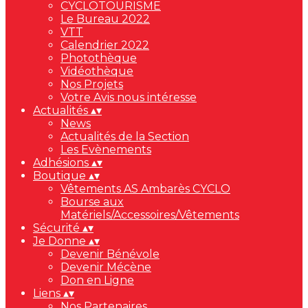
CYCLOTOURISME
Le Bureau 2022
VTT
Calendrier 2022
Photothèque
Vidéothèque
Nos Projets
Votre Avis nous intéresse
Actualités
▴
▾
News
Actualités de la Section
Les Evènements
Adhésions
▴
▾
Boutique
▴
▾
Vêtements AS Ambarès CYCLO
Bourse aux
Matériels/Accessoires/Vêtements
Sécurité
▴
▾
Je Donne
▴
▾
Devenir Bénévole
Devenir Mécène
Don en Ligne
Liens
▴
▾
Nos Partenaires