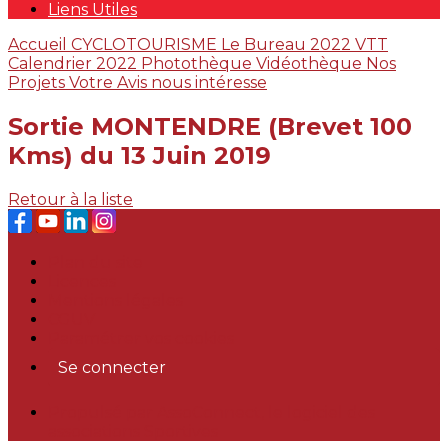
Liens Utiles
Accueil
CYCLOTOURISME
Le Bureau 2022
VTT
Calendrier 2022
Photothèque
Vidéothèque
Nos
Projets
Votre Avis nous intéresse
Sortie MONTENDRE (Brevet 100
Kms) du 13 Juin 2019
Retour à la liste
Plan du site
Licences
Mentions légales
CGUV
Paramétrer vos cookies
Se connecter
Propulsé par AssoConnect, le logiciel des
associations Sportives