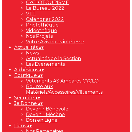
CYCLOTOURISME
Le Bureau 2022
VTT
Calendrier 2022
Photothèque
Vidéothèque
Nos Projets
Votre Avis nous intéresse
Actualités
▴
▾
News
Actualités de la Section
Les Evènements
Adhésions
▴
▾
Boutique
▴
▾
Vêtements AS Ambarès CYCLO
Bourse aux
Matériels/Accessoires/Vêtements
Sécurité
▴
▾
Je Donne
▴
▾
Devenir Bénévole
Devenir Mécène
Don en Ligne
Liens
▴
▾
Nos Partenaires