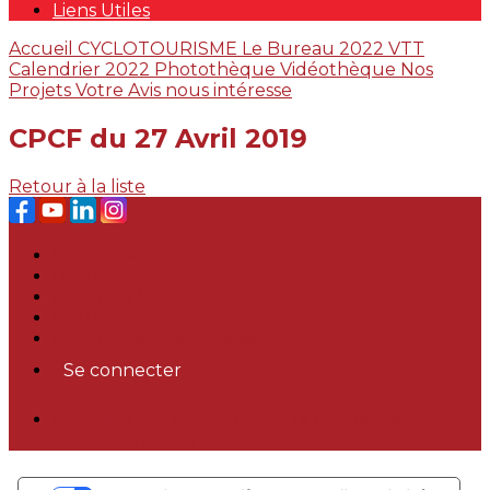
Liens Utiles
Accueil
CYCLOTOURISME
Le Bureau 2022
VTT
Calendrier 2022
Photothèque
Vidéothèque
Nos
Projets
Votre Avis nous intéresse
CPCF du 27 Avril 2019
Retour à la liste
Plan du site
Licences
Mentions légales
CGUV
Paramétrer vos cookies
Se connecter
Propulsé par AssoConnect, le logiciel des
associations Sportives